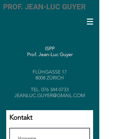
PROF. JEAN-LUC GUYER
ISPP
Prof. Jean-Luc Guyer
FLÜHGASSE 17
8008 ZÜRICH
TEL.
076 344 0733
JEANLUC.GUYER@GMAIL.COM
Kontakt